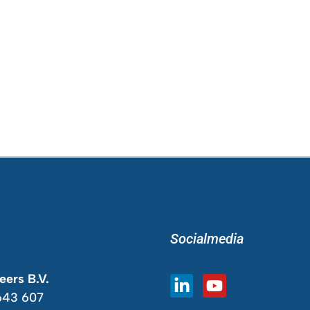
Socialmedia
ers B.V.
643 607