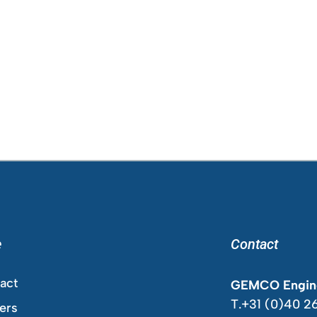
e
Contact
act
GEMCO Engine
T.+31 (0)40 2
ers